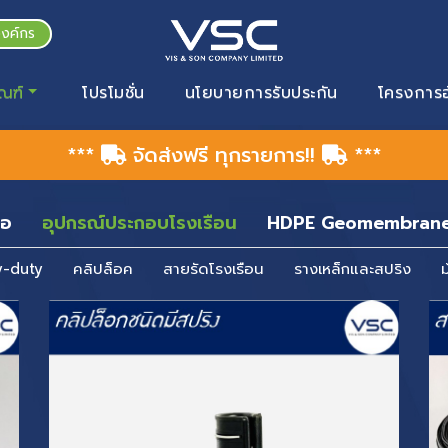
องค์กร
ณฑ์
โปรโมชั่น
นโยบายการรับประกัน
โครงการอ
***
จัดส่งฟรี ทุกรายการ!!
***
่อ
อุปกรณ์ประกอบโรงเรือน
HDPE Geomembran
y-duty
คลิปล็อค
สายรัดโรงเรือน
รางเหล็กและสปริง
ม