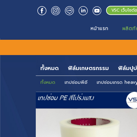
VSC เว็บไซต์
หน้าแรก
ผลิตภั
ทั้งหมด
ฟิล์มเกษตรกรรม
ฟิล์มปูบ
ทั้งหมด
เทปซ่อมพีอี
เทปซ่อมเกรด heav