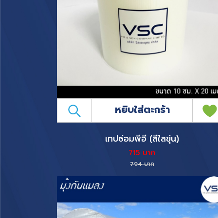
หยิบใส่ตะกร้า
เทปซ่อมพีอี (สีใสขุ่น)
715 บาท
794 บาท