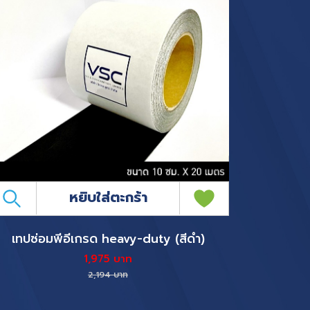
หยิบใส่ตะกร้า
เทปซ่อมพีอีเกรด heavy-duty (สีดำ)
1,975 บาท
2,194 บาท