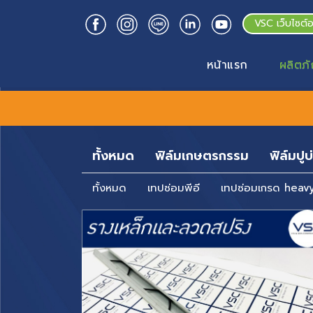
VSC เว็บไซต์
หน้าแรก
ผลิตภั
ทั้งหมด
ฟิล์มเกษตรกรรม
ฟิล์มปูบ
ทั้งหมด
เทปซ่อมพีอี
เทปซ่อมเกรด heav