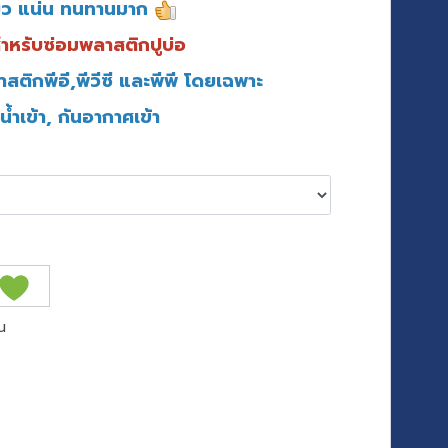
ียว แน่น ทนทานมาก
สำหรับซ่อมพลาสติกปูบ่อ
สติกพีอี,พีวีซี และพีพี โดยเฉพาะ
นน้ำเข้า, กันอากาศเข้า
น