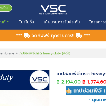
องค์กร
ณฑ์
โปรโมชั่น
นโยบายการรับประกัน
โครงการอ
***
จัดส่งฟรี ทุกรายการ!!
***
omembrane >
เทปซ่อมพีอีเกรด heavy-duty (สีดำ)
เทปซ่อมพีอีเกรด heavy
฿ 2,194.00
฿ 1,974.6
เทปซ่อมพีอี 
- คุณภา