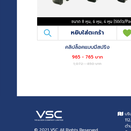
หยิบใส่ตะกร้า
)
คลิปล็อคแบบมีสปริง
965 - 765 บาท
1,072 - 850 บาท
บริ
112
ตำ
© 2021 VSC All Rights Reserved.