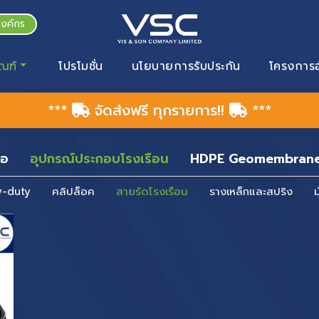
องค์กร
ณฑ์
โปรโมชั่น
นโยบายการรับประกัน
โครงการอ
***
จัดส่งฟรี ทุกรายการ!!
***
่อ
อุปกรณ์ประกอบโรงเรือน
HDPE Geomembran
y-duty
คลิปล็อค
สายรัดโรงเรือน
รางเหล็กและสปริง
ม