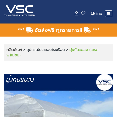
ไทย
***
จัดส่งฟรี ทุกรายการ!!
***
ผลิตภัณฑ์
> อุปกรณ์ประกอบโรงเรือน >
มุ้งกันแมลง (เกรด
พรีเมียม)